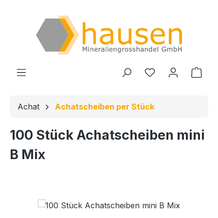
Zum Hauptinhalt springen
Du hast 0 Produ
Ware
Achat
Achatscheiben per Stück
100 Stück Achatscheiben mini
B Mix
Bildergalerie überspringen