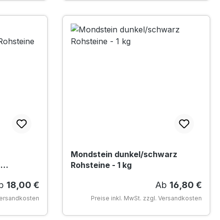
Mondstein dunkel/schwarz
n
Rohsteine - 1 kg
egulärer Preis:
Regulärer Preis
b
18,00 €
Ab
16,80 €
 Versandkosten
Preise inkl. MwSt. zzgl. Versandkosten