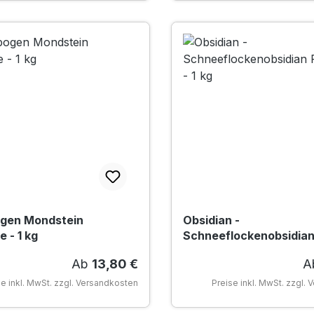
gen Mondstein
Obsidian -
 - 1 kg
Schneeflockenobsidia
Rohsteine - 1 kg
Regulärer Preis:
R
Ab
13,80 €
A
se inkl. MwSt. zzgl. Versandkosten
Preise inkl. MwSt. zzgl.