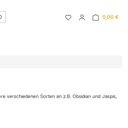
Du hast 0 Produkte auf 
0,00 €
Ware
ere verschiedenen Sorten an z.B. Obsidian und Jaspis,