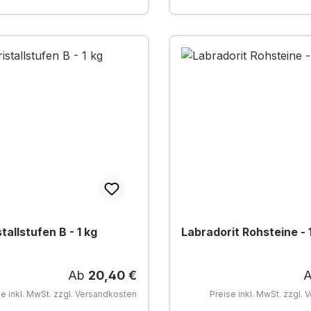
stallstufen B - 1 kg
Labradorit Rohsteine - 
Regulärer Preis:
R
Ab
20,40 €
se inkl. MwSt. zzgl. Versandkosten
Preise inkl. MwSt. zzgl.