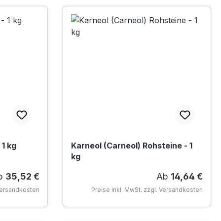
 1 kg
Karneol (Carneol) Rohsteine - 1
kg
gulärer Preis:
Regulärer Prei
b
35,52 €
Ab
14,64 €
 Versandkosten
Preise inkl. MwSt. zzgl. Versandkosten