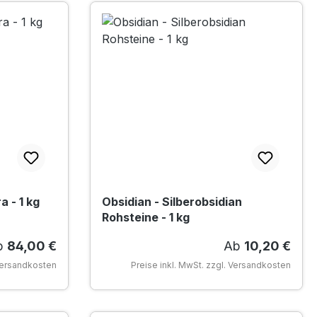
a - 1 kg
Obsidian - Silberobsidian
Rohsteine - 1 kg
gulärer Preis:
Regulärer Preis
b
84,00 €
Ab
10,20 €
 Versandkosten
Preise inkl. MwSt. zzgl. Versandkosten