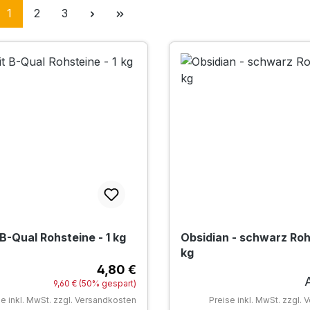
Seite
Seite
Seite
1
2
3
B-Qual Rohsteine - 1 kg
Obsidian - schwarz Rohs
kg
4,80 €
Verkaufspreis:
R
Regulärer Preis:
9,60 €
(50% gespart)
se inkl. MwSt. zzgl. Versandkosten
Preise inkl. MwSt. zzgl.