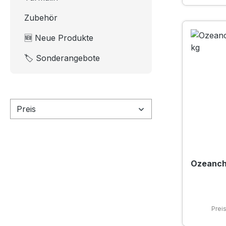
Zubehör
🆕 Neue Produkte
🏷️ Sonderangebote
Preis
Ozeancha
Prei