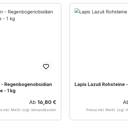
 - Regenbogenobsidian
Lapis Lazuli Rohsteine -
 - 1 kg
Regulärer Preis:
Re
Ab
16,80 €
A
se inkl. MwSt. zzgl. Versandkosten
Preise inkl. MwSt. zzgl.