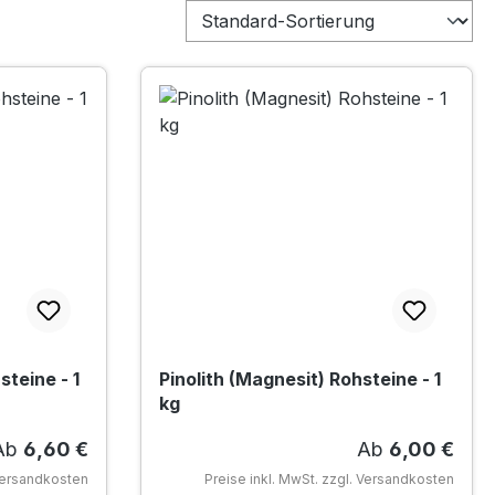
teine - 1
Pinolith (Magnesit) Rohsteine - 1
kg
egulärer Preis:
Regulärer Prei
Ab
6,60 €
Ab
6,00 €
 Versandkosten
Preise inkl. MwSt. zzgl. Versandkosten