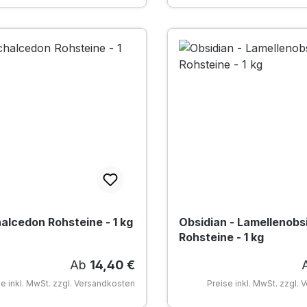
lcedon Rohsteine - 1 kg
Obsidian - Lamellenobs
Rohsteine - 1 kg
Regulärer Preis:
R
Ab
14,40 €
se inkl. MwSt. zzgl. Versandkosten
Preise inkl. MwSt. zzgl.