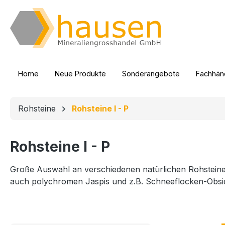
m Hauptinhalt springen
Zur Suche springen
Zur Hauptnavigation springen
Home
Neue Produkte
Sonderangebote
Fachhänd
Rohsteine
Rohsteine I - P
Rohsteine I - P
Große Auswahl an verschiedenen natürlichen Rohsteinen,
auch polychromen Jaspis und z.B. Schneeflocken-Obsid