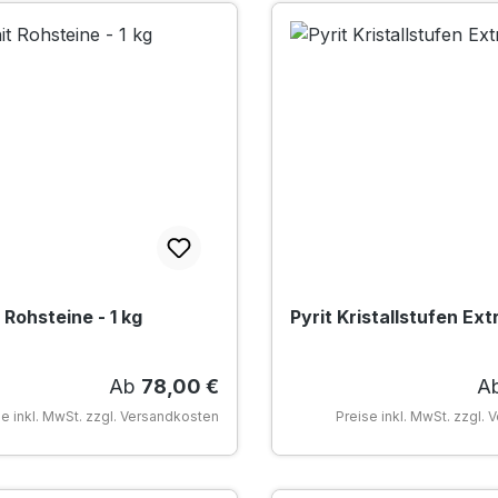
 Rohsteine - 1 kg
Pyrit Kristallstufen Extr
Regulärer Preis:
Re
Ab
78,00 €
A
se inkl. MwSt. zzgl. Versandkosten
Preise inkl. MwSt. zzgl.