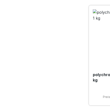
polychro
kg
Prei