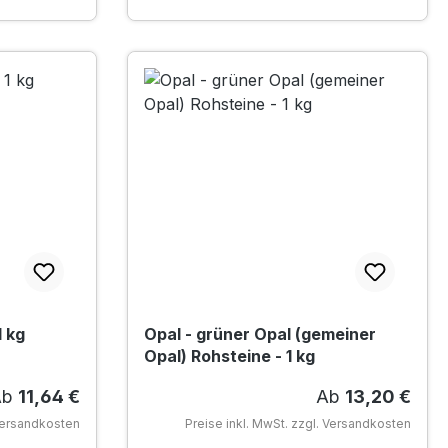
1 kg
Opal - grüner Opal (gemeiner
Opal) Rohsteine - 1 kg
egulärer Preis:
Regulärer Preis
Ab
11,64 €
Ab
13,20 €
 Versandkosten
Preise inkl. MwSt. zzgl. Versandkosten