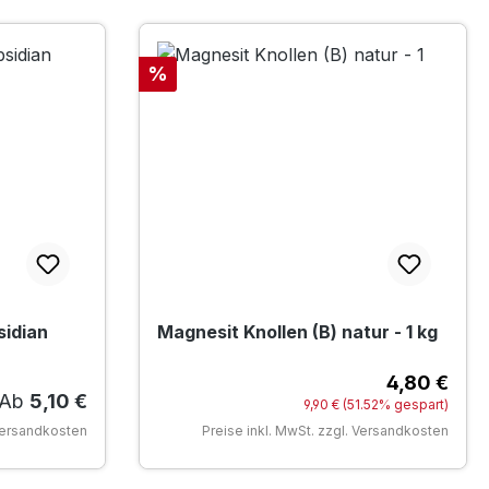
Rabatt
%
sidian
Magnesit Knollen (B) natur - 1 kg
4,80 €
Verk
Regulärer Preis:
Ab
5,10 €
Regulärer Preis:
9,90 €
(51.52% gespart)
 Versandkosten
Preise inkl. MwSt. zzgl. Versandkosten