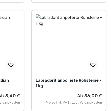
idian
Labradorit anpolierte Rohsteine -
1 kg
egulärer Preis:
Regulärer Preis
Ab
8,40 €
Ab
36,00 €
 Versandkosten
Preise inkl. MwSt. zzgl. Versandkosten