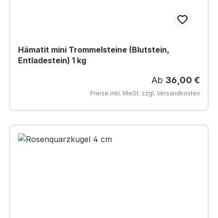
Hämatit mini Trommelsteine (Blutstein,
Entladestein) 1 kg
Regulärer Preis
Ab
36,00 €
Preise inkl. MwSt. zzgl. Versandkosten