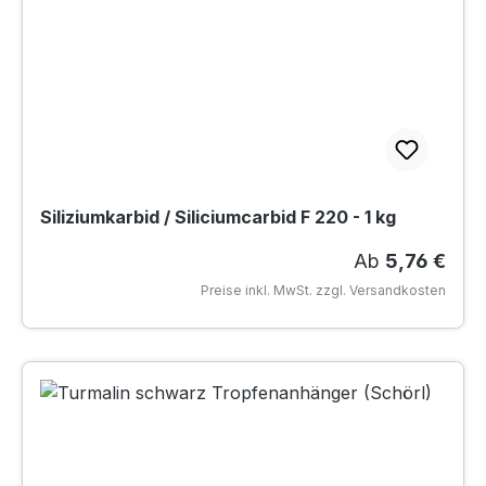
Siliziumkarbid / Siliciumcarbid F 220 - 1 kg
Regulärer Pre
Ab
5,76 €
Preise inkl. MwSt. zzgl. Versandkosten