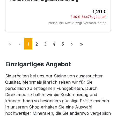
1,20 €
Verk
Regulärer Preis:
3,60 €
(66.67% gespart)
Preise inkl. MwSt. zzgl. Versandkosten
Seite
Seite
Seite
Seite
Seite
1
2
3
4
5
Einzigartiges Angebot
Sie erhalten bei uns nur Steine von ausgesuchter
Qualität. Mehrmals jährlich reisen wir für Sie
persönlich zu entlegenen Fundgebieten. Durch
Direktimporte halten wir die Kosten niedrig und
können Ihnen so besonders günstige Preise machen.
In unserem Shop erhalten Sie eine Auswahl
hochwertiger Mineralien, die Sie anderswo vergeblich