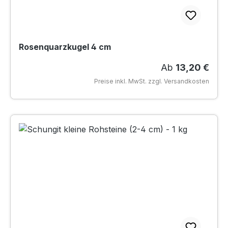
Rosenquarzkugel 4 cm
Regulärer Preis
Ab
13,20 €
Preise inkl. MwSt. zzgl. Versandkosten