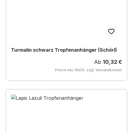
Turmalin schwarz Tropfenanhänger (Schörl)
Regulärer Prei
Ab
10,32 €
Preise inkl. MwSt. zzgl. Versandkosten