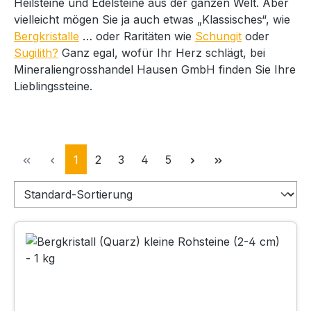
Heilsteine und Edelsteine aus der ganzen Welt. Aber
vielleicht mögen Sie ja auch etwas „Klassisches“, wie
Bergkristalle
… oder Raritäten wie
Schungit
oder
Sugilith?
Ganz egal, wofür Ihr Herz schlägt, bei
Mineraliengrosshandel Hausen GmbH finden Sie Ihre
Lieblingssteine.
Seite
Seite
Seite
Seite
Seite
1
2
3
4
5