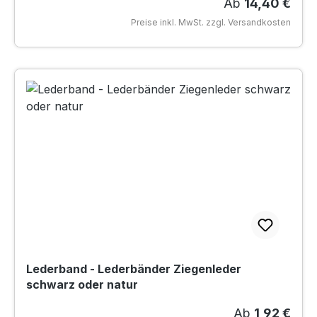
Regulärer Preis
Ab
14,40 €
Preise inkl. MwSt. zzgl. Versandkosten
Lederband - Lederbänder Ziegenleder
schwarz oder natur
Regulärer Pre
Ab
1,92 €