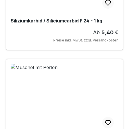
Siliziumkarbid / Siliciumcarbid F 24 - 1 kg
Regulärer Prei
Ab
5,40 €
Preise inkl. MwSt. zzgl. Versandkosten