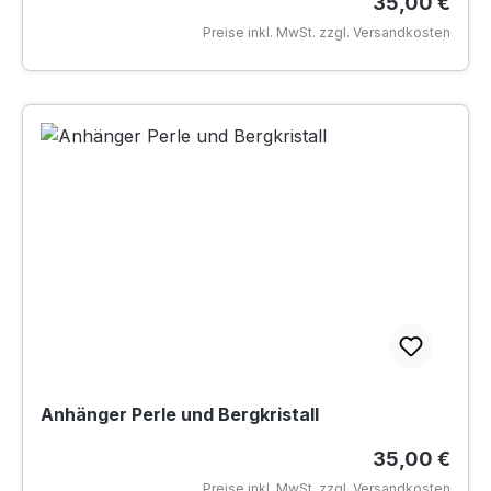
Regulärer Pr
35,00 €
Preise inkl. MwSt. zzgl. Versandkosten
Anhänger Perle und Bergkristall
Regulärer Pr
35,00 €
Preise inkl. MwSt. zzgl. Versandkosten