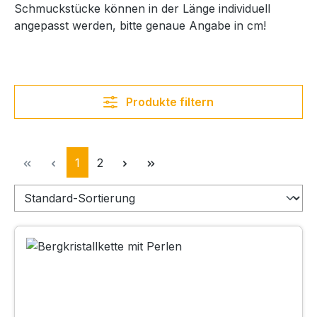
Schmuckstücke können in der Länge individuell
angepasst werden, bitte genaue Angabe in cm!
Produkte filtern
Seite
Seite
1
2