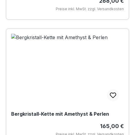
Regulärer Pre
268,00 €
Preise inkl. MwSt. zzgl. Versandkosten
Bergkristall-Kette mit Amethyst & Perlen
Regulärer Pre
165,00 €
Preise inkl. MwSt. zzgl. Versandkosten