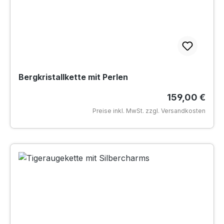
Bergkristallkette mit Perlen
Regulärer Pre
159,00 €
Preise inkl. MwSt. zzgl. Versandkosten