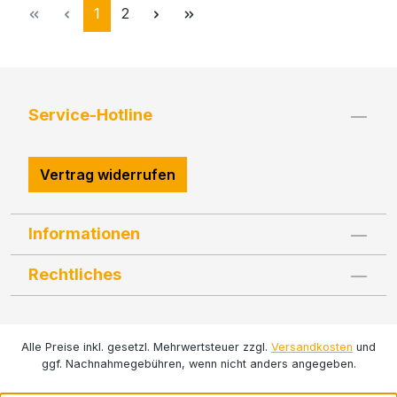
Seite
Seite
1
2
Service-Hotline
Vertrag widerrufen
Informationen
Rechtliches
Alle Preise inkl. gesetzl. Mehrwertsteuer zzgl.
Versandkosten
und
ggf. Nachnahmegebühren, wenn nicht anders angegeben.