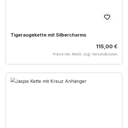
Tigeraugekette mit Silbercharms
Regulärer Pr
115,00 €
Preise inkl. MwSt. zzgl. Versandkosten