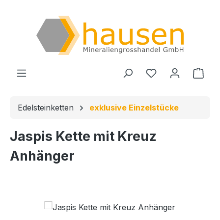
Zum Hauptinhalt springen
Du hast 0 Produ
Ware
Edelsteinketten
exklusive Einzelstücke
Jaspis Kette mit Kreuz
Anhänger
Bildergalerie überspringen