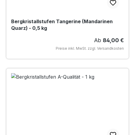
Bergkristallstufen Tangerine (Mandarinen
Quarz) - 0,5 kg
Regulärer Preis
Ab
84,00 €
Preise inkl. MwSt. zzgl. Versandkosten