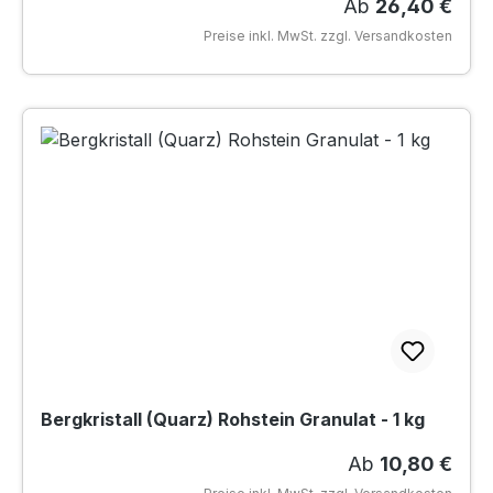
Regulärer Preis
Ab
26,40 €
Preise inkl. MwSt. zzgl. Versandkosten
Bergkristall (Quarz) Rohstein Granulat - 1 kg
Regulärer Preis
Ab
10,80 €