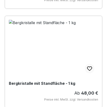
Preise inkl. MwSt. zzgl. Versandkosten
Bergkristalle mit Standfläche - 1 kg
Regulärer Preis
Ab
48,00 €
Preise inkl. MwSt. zzgl. Versandkosten