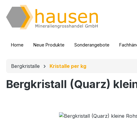
m Hauptinhalt springen
Zur Suche springen
Zur Hauptnavigation springen
Home
Neue Produkte
Sonderangebote
Fachhänd
Bergkristalle
Kristalle per kg
Bergkristall (Quarz) klei
Bildergalerie überspringen