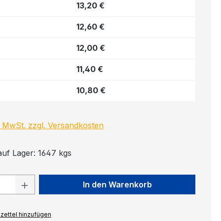
13,20 €
12,60 €
12,00 €
11,40 €
s
10,80 €
l. MwSt. zzgl. Versandkosten
auf Lager: 1647 kgs
 Anzahl: Gib den gewünschten Wert ein
In den Warenkorb
zettel hinzufügen