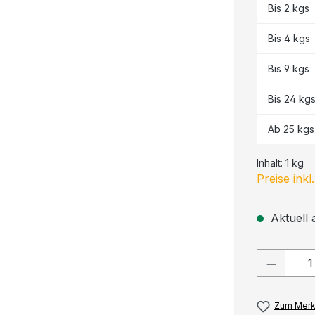
Bis
2
kgs
Bis
4
kgs
Bis
9
kgs
Bis
24
kg
Ab
25
kgs
Inhalt:
1 kg
Preise ink
Aktuell 
Produkt
Zum Merk