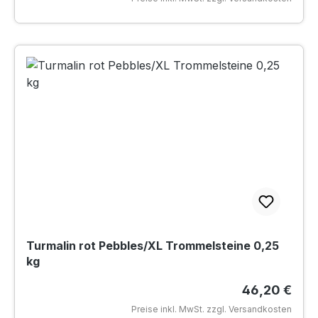
Turmalin rot Pebbles/XL Trommelsteine 0,25
kg
Regulärer Pr
46,20 €
Preise inkl. MwSt. zzgl. Versandkosten