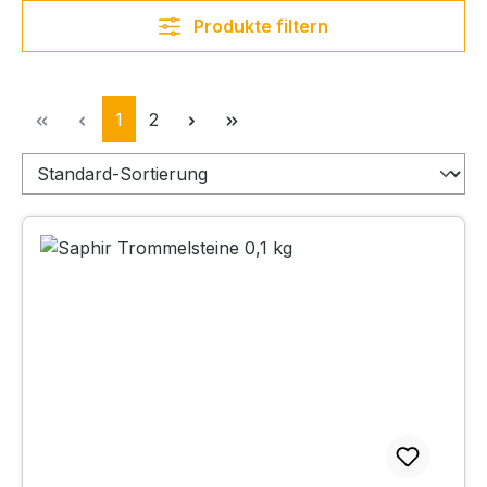
Produkte filtern
Seite
Seite
1
2