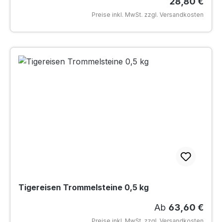
Regulärer Pr
28,80 €
Preise inkl. MwSt. zzgl. Versandkosten
Tigereisen Trommelsteine 0,5 kg
Regulärer Preis
Ab
63,60 €
Preise inkl. MwSt. zzgl. Versandkosten