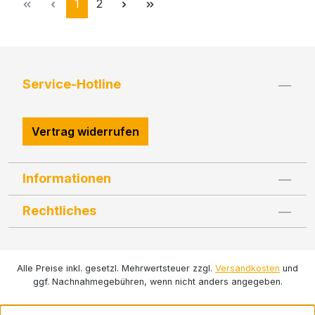
Seite
Seite
1
2
Service-Hotline
Vertrag widerrufen
Informationen
Rechtliches
Alle Preise inkl. gesetzl. Mehrwertsteuer zzgl.
Versandkosten
und
ggf. Nachnahmegebühren, wenn nicht anders angegeben.