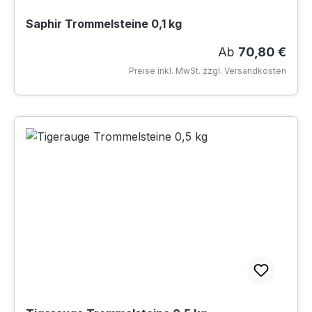
Saphir Trommelsteine 0,1 kg
Regulärer Preis
Ab
70,80 €
Preise inkl. MwSt. zzgl. Versandkosten