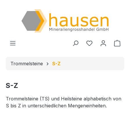
Zum Hauptinhalt springen
Du hast 0 Produ
Ware
Trommelsteine
S-Z
S-Z
Trommelsteine (TS) und Heilsteine alphabetisch von
S bis Z in unterschiedlichen Mengeneinheiten.