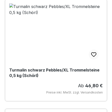
Turmalin schwarz Pebbles/XL Trommelsteine
0,5 kg (Schörl)
Regulärer Preis
Ab
46,80 €
Preise inkl. MwSt. zzgl. Versandkosten