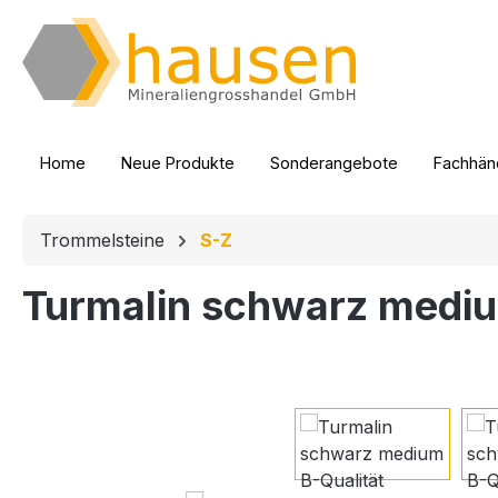
m Hauptinhalt springen
Zur Suche springen
Zur Hauptnavigation springen
Home
Neue Produkte
Sonderangebote
Fachhänd
Trommelsteine
S-Z
Turmalin schwarz mediu
Bildergalerie überspringen