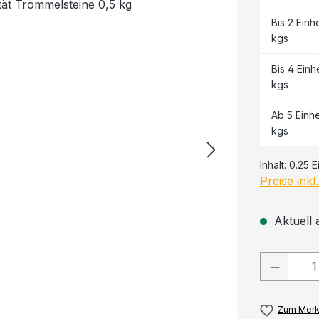
Bis
2
Einhe
kgs
Bis
4
Einhe
kgs
Ab
5
Einhe
kgs
Inhalt:
0.25 E
Preise ink
Aktuell 
Produkt
Zum Merk