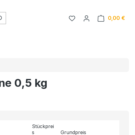
Du hast 0 Produkte auf 
0,00 €
Ware
ne 0,5 kg
Stückprei
s
Grundpreis