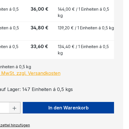
36,00 €
iten á 0,5
144,00 € / 1 Einheiten á 0,5
kg
34,80 €
iten á 0,5
139,20 € / 1 Einheiten á 0,5 kg
33,60 €
iten á 0,5
134,40 € / 1 Einheiten á 0,5
kg
inheiten á 0,5 kg
l. MwSt. zzgl. Versandkosten
auf Lager: 147 Einheiten á 0,5 kgs
 Anzahl: Gib den gewünschten Wert ein
In den Warenkorb
zettel hinzufügen