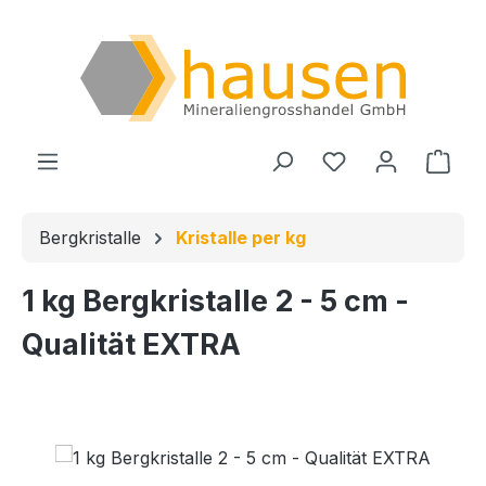
Zum Hauptinhalt springen
Du hast 0 Produ
Ware
Bergkristalle
Kristalle per kg
1 kg Bergkristalle 2 - 5 cm -
Qualität EXTRA
Bildergalerie überspringen