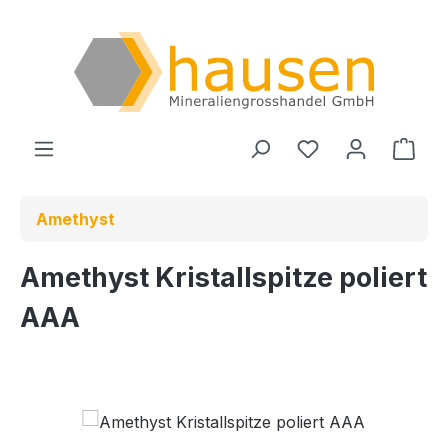
Zum Hauptinhalt springen
Du hast 0 Produ
Ware
Amethyst
Amethyst Kristallspitze poliert
AAA
Bildergalerie überspringen