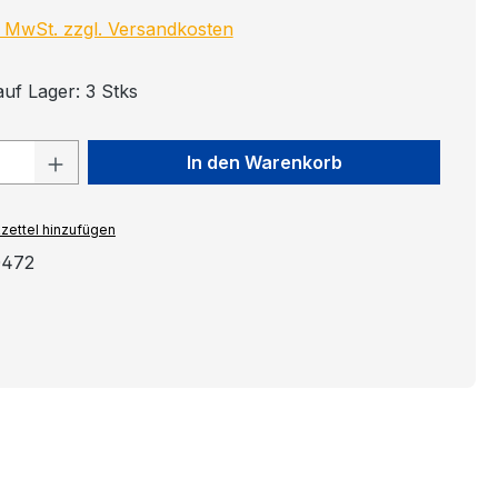
l. MwSt. zzgl. Versandkosten
auf Lager: 3 Stks
 Anzahl: Gib den gewünschten Wert ein
In den Warenkorb
zettel hinzufügen
0472