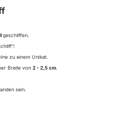
ff
ll
geschliffen.
hliff'!
elne zu einem Unikat.
iner Breite von
2 - 2,5 cm
.
anden sein.