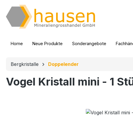
m Hauptinhalt springen
Zur Suche springen
Zur Hauptnavigation springen
Home
Neue Produkte
Sonderangebote
Fachhänd
Bergkristalle
Doppelender
Vogel Kristall mini - 1 St
Bildergalerie überspringen