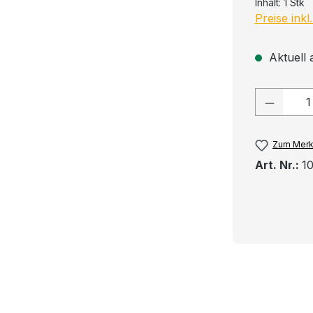
Inhalt:
1 Stk
Preise ink
Aktuell 
Produkt
Zum Merk
Art. Nr.:
1