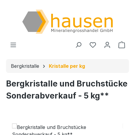
Zum Hauptinhalt springen
Du hast 0 Produ
Ware
Bergkristalle
Kristalle per kg
Bergkristalle und Bruchstücke
Sonderabverkauf - 5 kg**
Bildergalerie überspringen