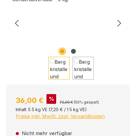
Verkaufspreis:
%
36,00 €
Regulärer Preis:
72,00 €
(50% gespart)
Inhalt:
5 5 kg VE
(7,20 € / 1 5 kg VE)
Preise inkl. MwSt. zzgl. Versandkosten
Nicht mehr verfügbar