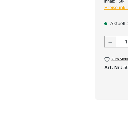
Inhalt:
1 Stk
Preise ink
Aktuell a
Produkt
Zum Merk
Art. Nr.:
5