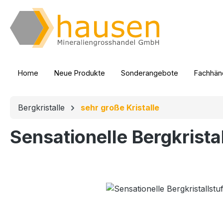
m Hauptinhalt springen
Zur Suche springen
Zur Hauptnavigation springen
Home
Neue Produkte
Sonderangebote
Fachhänd
Bergkristalle
sehr große Kristalle
Sensationelle Bergkrist
Bildergalerie überspringen