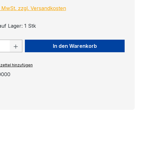
l. MwSt. zzgl. Versandkosten
uf Lager: 1 Stk
 Anzahl: Gib den gewünschten Wert ein
In den Warenkorb
zettel hinzufügen
0000