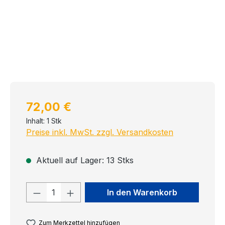
Regulärer Preis:
72,00 €
Inhalt:
1 Stk
Preise inkl. MwSt. zzgl. Versandkosten
Aktuell auf Lager: 13 Stks
Produkt Anzahl: Gib den gewünschten
In den Warenkorb
Zum Merkzettel hinzufügen