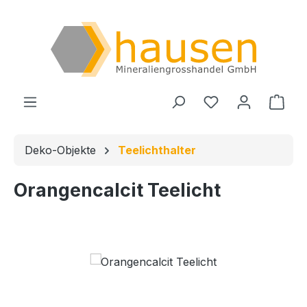
Zum Hauptinhalt springen
Du hast 0 Produ
Ware
Deko-Objekte
Teelichthalter
Orangencalcit Teelicht
Bildergalerie überspringen