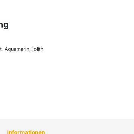
ang
t, Aquamarin, Iolith
Informationen