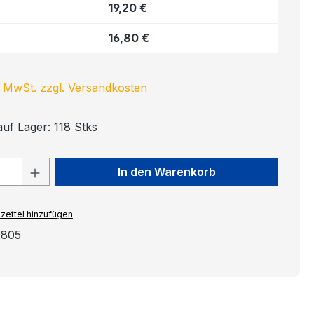
19,20 €
16,80 €
s
l. MwSt. zzgl. Versandkosten
auf Lager: 118 Stks
 Anzahl: Gib den gewünschten Wert ein
In den Warenkorb
zettel hinzufügen
0805