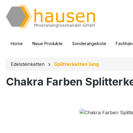
m Hauptinhalt springen
Zur Suche springen
Zur Hauptnavigation springen
Home
Neue Produkte
Sonderangebote
Fachhänd
Edelsteinketten
Splitterketten lang
Chakra Farben Splitterke
Bildergalerie überspringen