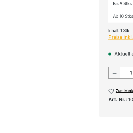
Bis
9
Stks
Ab
10
Stk
Inhalt:
1 Stk
Preise ink
Aktuell 
Produkt
Zum Merk
Art. Nr.:
1