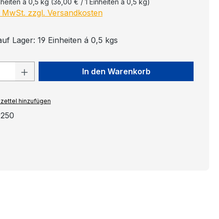
nheiten á 0,5 kg
(36,00 € / 1 Einheiten á 0,5 kg)
l. MwSt. zzgl. Versandkosten
uf Lager: 19 Einheiten á 0,5 kgs
 Anzahl: Gib den gewünschten Wert ein
In den Warenkorb
zettel hinzufügen
0250