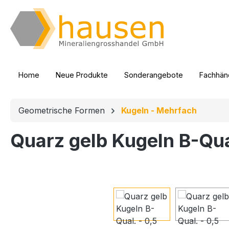
m Hauptinhalt springen
Zur Suche springen
Zur Hauptnavigation springen
Home
Neue Produkte
Sonderangebote
Fachhänd
Geometrische Formen
Kugeln - Mehrfach
Quarz gelb Kugeln B-Qual
Bildergalerie überspringen