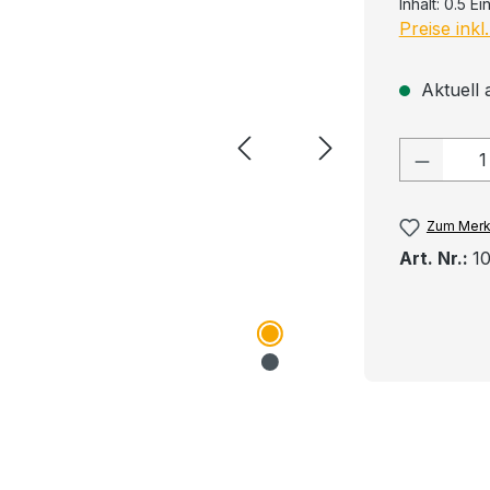
Inhalt:
0.5 Ei
Preise ink
Aktuell a
Produkt
Zum Merk
Art. Nr.:
1