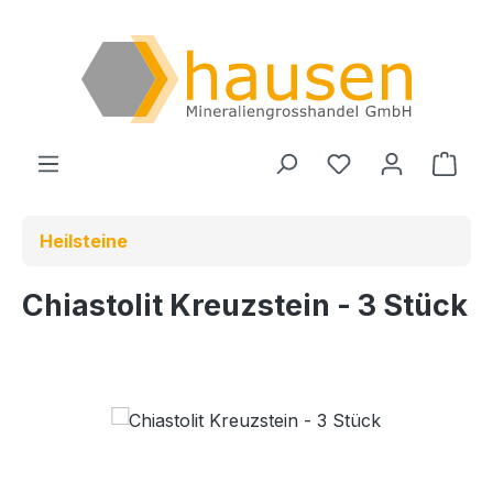
Zum Hauptinhalt springen
Du hast 0 Produ
Ware
Heilsteine
Chiastolit Kreuzstein - 3 Stück
Bildergalerie überspringen