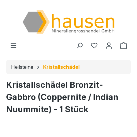
Zum Hauptinhalt springen
Du hast 0 Produ
Ware
Heilsteine
Kristallschädel
Kristallschädel Bronzit-
Gabbro (Coppernite / Indian
Nuummite) - 1 Stück