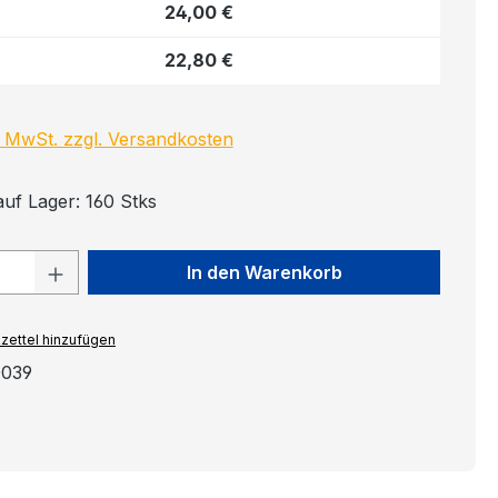
24,00 €
22,80 €
l. MwSt. zzgl. Versandkosten
auf Lager: 160 Stks
 Anzahl: Gib den gewünschten Wert ein
In den Warenkorb
zettel hinzufügen
0039