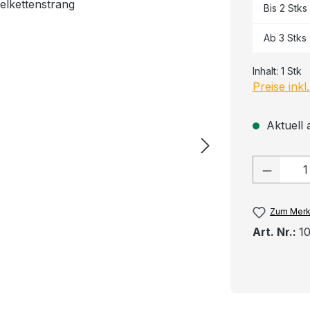
Bis
2
Stks
Ab
3
Stks
Inhalt:
1 Stk
Preise ink
Aktuell 
Produkt
Zum Merk
Art. Nr.:
1