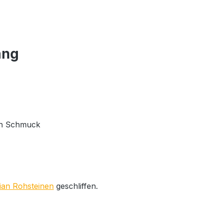
ang
von Schmuck
dian Rohsteinen
geschliffen.