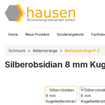
m Hauptinhalt springen
Zur Suche springen
Zur Hauptnavigation springen
Home
Neue Produkte
Sonderangebote
Fachhänd
Schmuck
Kettenstränge
Kettenstränge P-Z
Silberobsidian 8 mm Kug
Bildergalerie überspringen