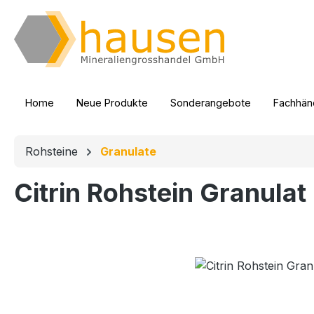
m Hauptinhalt springen
Zur Suche springen
Zur Hauptnavigation springen
Home
Neue Produkte
Sonderangebote
Fachhänd
Rohsteine
Granulate
Citrin Rohstein Granulat 
Bildergalerie überspringen