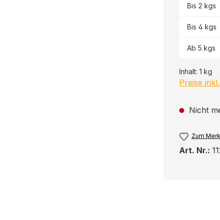
Bis
2
kgs
Bis
4
kgs
Ab
5
kgs
Inhalt:
1 kg
Preise ink
Nicht m
Zum Merk
Art. Nr.:
11