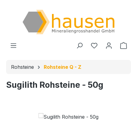
Zum Hauptinhalt springen
Du hast 0 Produ
Ware
Rohsteine
Rohsteine Q - Z
Sugilith Rohsteine - 50g
Bildergalerie überspringen