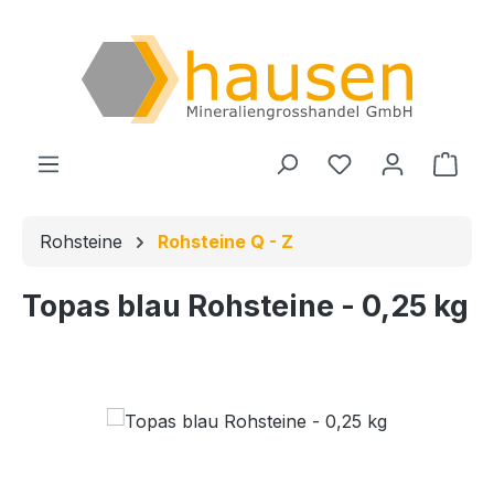
Zum Hauptinhalt springen
Du hast 0 Produ
Ware
Rohsteine
Rohsteine Q - Z
Topas blau Rohsteine - 0,25 kg
Bildergalerie überspringen