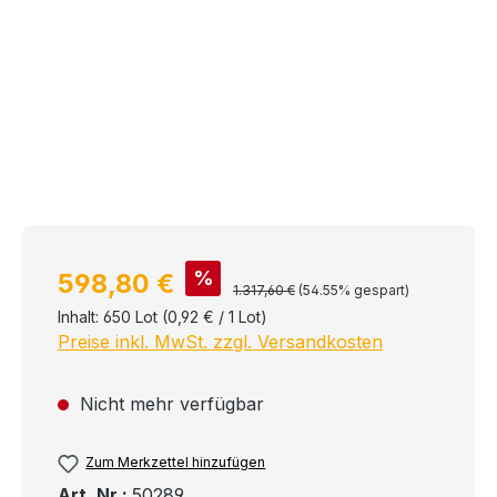
Verkaufspreis:
%
598,80 €
Regulärer Preis:
1.317,60 €
(54.55% gespart)
Inhalt:
650 Lot
(0,92 € / 1 Lot)
Preise inkl. MwSt. zzgl. Versandkosten
Nicht mehr verfügbar
Zum Merkzettel hinzufügen
Art. Nr.:
50289