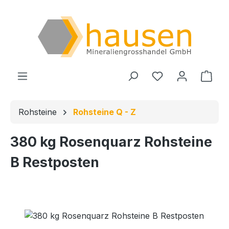
Zum Hauptinhalt springen
Du hast 0 Produ
Ware
Rohsteine
Rohsteine Q - Z
380 kg Rosenquarz Rohsteine
B Restposten
Bildergalerie überspringen