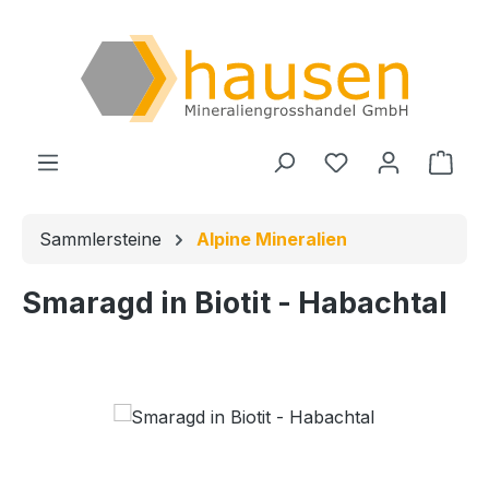
Zum Hauptinhalt springen
Du hast 0 Produ
Ware
Sammlersteine
Alpine Mineralien
Smaragd in Biotit - Habachtal
Bildergalerie überspringen