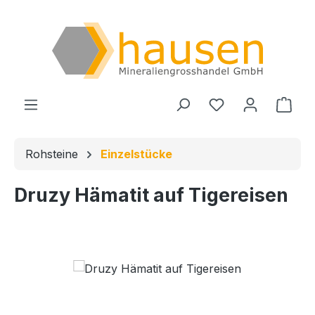
Zum Hauptinhalt springen
Du hast 0 Produ
Ware
Rohsteine
Einzelstücke
Druzy Hämatit auf Tigereisen
Bildergalerie überspringen