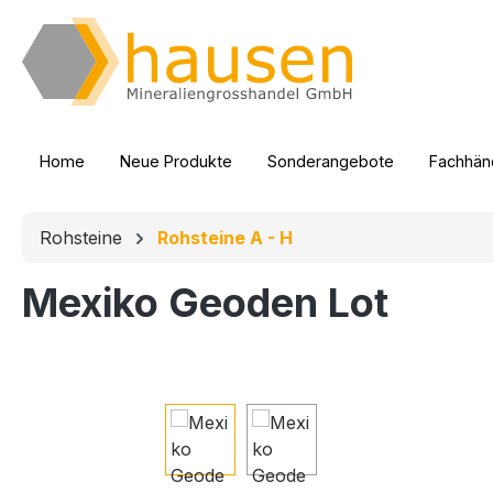
m Hauptinhalt springen
Zur Suche springen
Zur Hauptnavigation springen
Home
Neue Produkte
Sonderangebote
Fachhänd
Rohsteine
Rohsteine A - H
Mexiko Geoden Lot
Bildergalerie überspringen