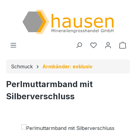
Zum Hauptinhalt springen
Du hast 0 Produ
Ware
Schmuck
Armbänder: exklusiv
Perlmuttarmband mit
Silberverschluss
Bildergalerie überspringen