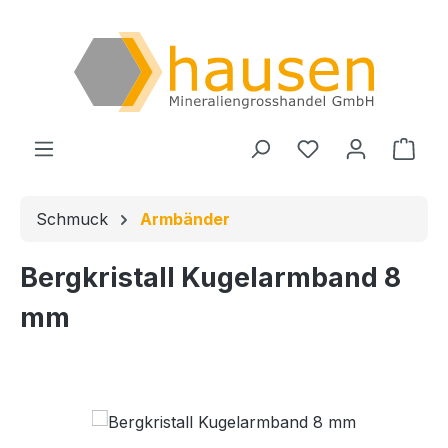
Zum Hauptinhalt springen
Du hast 0 Produ
Ware
Schmuck
Armbänder
Bergkristall Kugelarmband 8
mm
Bildergalerie überspringen