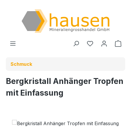
Zum Hauptinhalt springen
Du hast 0 Produ
Ware
Schmuck
Bergkristall Anhänger Tropfen
mit Einfassung
Bildergalerie überspringen