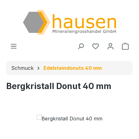
Zum Hauptinhalt springen
Du hast 0 Produ
Ware
Schmuck
Edelsteindonuts 40 mm
Bergkristall Donut 40 mm
Bildergalerie überspringen