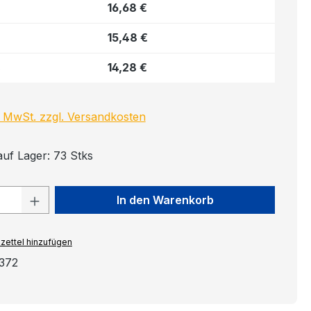
16,68 €
15,48 €
14,28 €
s
l. MwSt. zzgl. Versandkosten
auf Lager: 73 Stks
 Anzahl: Gib den gewünschten Wert ein
In den Warenkorb
zettel hinzufügen
1372