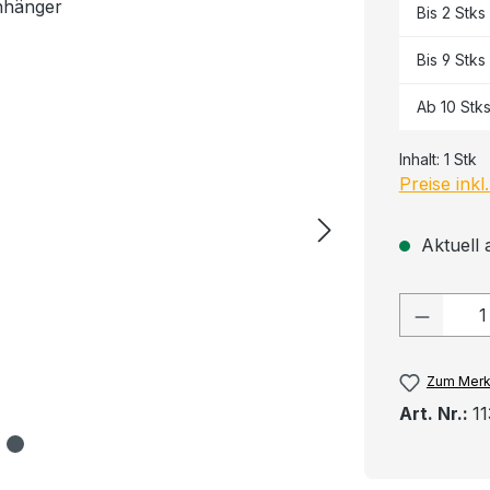
Bis
2
Stks
Bis
9
Stks
Ab
10
Stk
Inhalt:
1 Stk
Preise ink
Aktuell 
Produkt
Zum Merk
Art. Nr.:
1