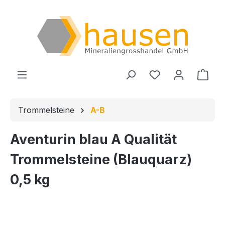
Zum Hauptinhalt springen
Du hast 0 Produ
Ware
Trommelsteine
A-B
Aventurin blau A Qualität
Trommelsteine (Blauquarz)
0,5 kg