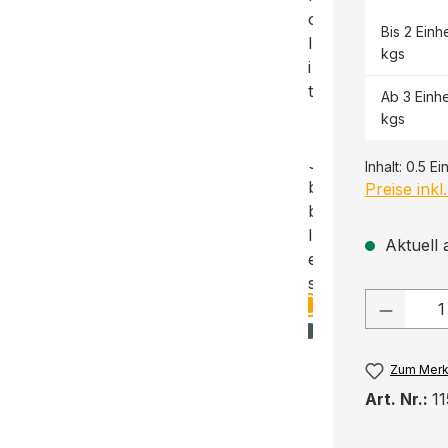
Bis
2
Einhe
kgs
Ab
3
Einhe
kgs
Inhalt:
0.5 Ei
Preise ink
Aktuell a
Produkt
Zum Merk
Art. Nr.:
1