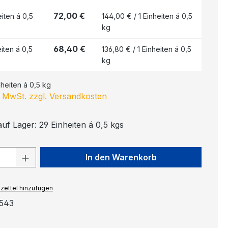
72,00 €
iten á 0,5
144,00 € / 1 Einheiten á 0,5
kg
68,40 €
iten á 0,5
136,80 € / 1 Einheiten á 0,5
kg
nheiten á 0,5 kg
l. MwSt. zzgl. Versandkosten
uf Lager: 29 Einheiten á 0,5 kgs
 Anzahl: Gib den gewünschten Wert ein
In den Warenkorb
zettel hinzufügen
1543