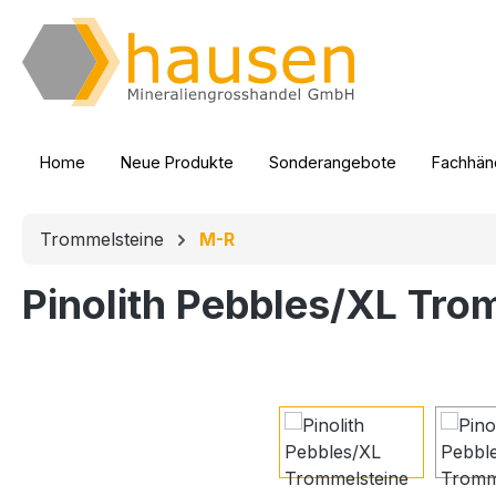
m Hauptinhalt springen
Zur Suche springen
Zur Hauptnavigation springen
Home
Neue Produkte
Sonderangebote
Fachhänd
Trommelsteine
M-R
Pinolith Pebbles/XL Tro
Bildergalerie überspringen