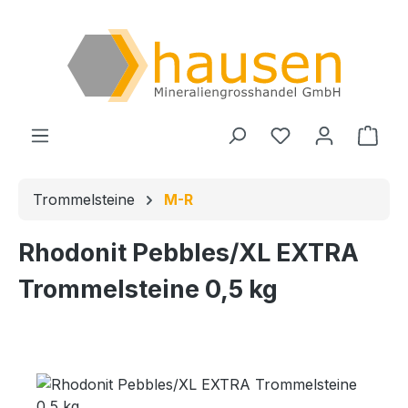
Zum Hauptinhalt springen
Du hast 0 Produ
Ware
Trommelsteine
M-R
Rhodonit Pebbles/XL EXTRA
Trommelsteine 0,5 kg
Bildergalerie überspringen