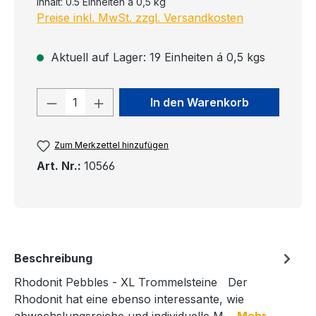
Inhalt:
0.5 Einheiten á 0,5 kg
Preise inkl. MwSt. zzgl. Versandkosten
Aktuell auf Lager: 19 Einheiten á 0,5 kgs
Produkt Anzahl: Gib den gewünschten
In den Warenkorb
Zum Merkzettel hinzufügen
Art. Nr.:
10566
Beschreibung
Rhodonit Pebbles - XL Trommelsteine Der
Rhodonit hat eine ebenso interessante, wie
abwechslungsreiche und individuelle M…
Mehr