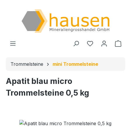
Zum Hauptinhalt springen
Du hast 0 Produ
Ware
Trommelsteine
mini Trommelsteine
Apatit blau micro
Trommelsteine 0,5 kg
Bildergalerie überspringen